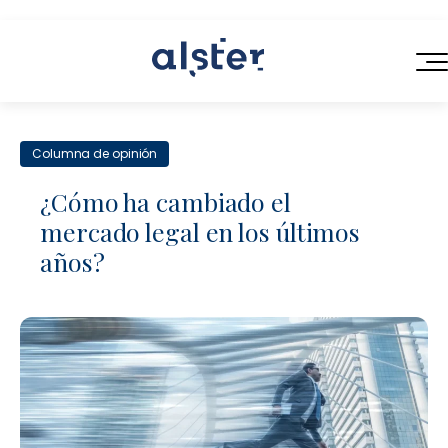
INICIO
Columna de opinión
SERVICIOS
¿Cómo ha cambiado el
QUIÉNES SOMOS
mercado legal en los últimos
Servicios Legales de Próxima Generación
años?
BLOG
Consultoría en Operaciones Legales
CONTACTO
Contratación Eficiente
Talento Legal Flexible