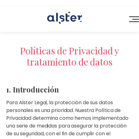
INICIO
Políticas de Privacidad y
SERVICIOS
tratamiento de datos
QUIÉNES SOMOS
Servicios Legales de Próxima Generación
BLOG
Consultoría en Operaciones Legales
1. Introducción
CONTACTO
Contratación Eficiente
Para Alster Legal, la protección de sus datos
personales es una prioridad. Nuestra Política de
Talento Legal Flexible
Privacidad determina como hemos implementado
una serie de medidas para asegurar la protección
de su seguridad, con el fin de cumplir con el