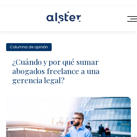
INICIO
Columna de opinión
SERVICIOS
¿Cuándo y por qué sumar
QUIÉNES SOMOS
abogados freelance a una
Servicios Legales de Próxima Generación
gerencia legal?
BLOG
Consultoría en Operaciones Legales
CONTACTO
Contratación Eficiente
Talento Legal Flexible