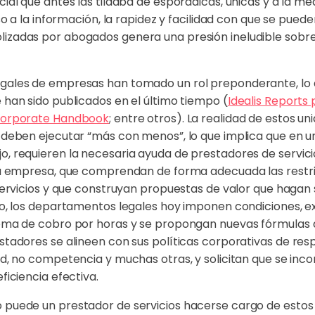
ial que antes las tildaba de esporádicas, únicas y a la med
eso a la información, la rapidez y facilidad con que se pued
zadas por abogados genera una presión ineludible sobre 
gales de empresas han tomado un rol preponderante, lo q
 han sido publicados en el último tiempo (
Idealis Reports 
Corporate Handbook
; entre otros). La realidad de estos u
 deben ejecutar “más con menos”, lo que implica que en 
, requieren la necesaria ayuda de prestadores de servici
 la empresa, que comprendan de forma adecuada las restr
 servicios y que construyan propuestas de valor que hagan 
to, los departamentos legales hoy imponen condiciones, e
ema de cobro por horas y se propongan nuevas fórmulas de
stadores se alineen con sus políticas corporativas de resp
ad, no competencia y muchas otras, y solicitan que se in
ficiencia efectiva.
 puede un prestador de servicios hacerse cargo de estos