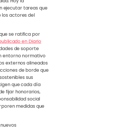
ida. Hoy la
en ejecutar tareas que
los actores del
ue se ratifica por
publicado en Diario
nidades de soporte
un entorno normativo
os externos alineados
icciones de borde que
sostenibles sus
xigen que cada día
 fijar honorarios,
onsabilidad social
corporen medidas que
 nuevos