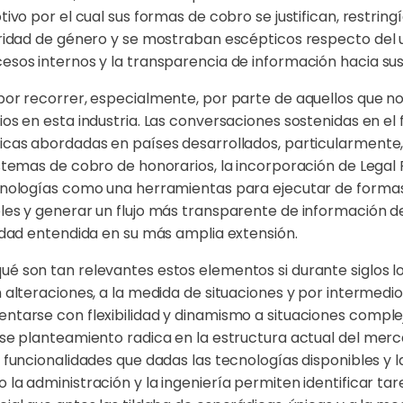
ivo por el cual sus formas de cobro se justifican, restringí
aridad de género y se mostraban escépticos respecto del 
esos internos y la transparencia de información hacia sus 
por recorrer, especialmente, por parte de aquellos que 
os en esta industria. Las conversaciones sostenidas en el 
icas abordadas en países desarrollados, particularmente, e
istemas de cobro de honorarios, la incorporación de Lega
ecnologías como una herramientas para ejecutar de formas
les y generar un flujo más transparente de información de 
sidad entendida en su más amplia extensión.
é son tan relevantes estos elementos si durante siglos los
 alteraciones, a la medida de situaciones y por intermedi
ntarse con flexibilidad y dinamismo a situaciones complej
ese planteamiento radica en la estructura actual del merc
n funcionalidades que dadas las tecnologías disponibles y
 la administración y la ingeniería permiten identificar t