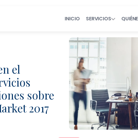
INICIO
SERVICIOS
QUIÉN
Servicios Legales de Próxima 
Consultoría en Operaciones
n el
vicios
Contratación Eficient
xiones sobre
Talento Legal Flexibl
Market 2017