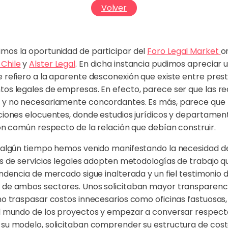
Volver
mos la oportunidad de participar del
Foro Legal Market
o
Chile
y
Alster Legal
. En dicha instancia pudimos apreciar u
 refiero a la aparente desconexión que existe entre prest
os legales de empresas. En efecto, parece ser que las r
 y no necesariamente concordantes. Es más, parece que
ciones elocuentes, donde estudios jurídicos y departamen
ión común respecto de la relación que debían construir.
 algún tiempo hemos venido manifestando la necesidad de
es de servicios legales adopten metodologías de trabajo q
ndencia de mercado sigue inalterada y un fiel testimonio d
 de ambos sectores. Unos solicitaban mayor transparenci
no traspasar costos innecesarios como oficinas fastuosas,
l mundo de los proyectos y empezar a conversar respecto 
 su modelo, solicitaban comprender su estructura de cos