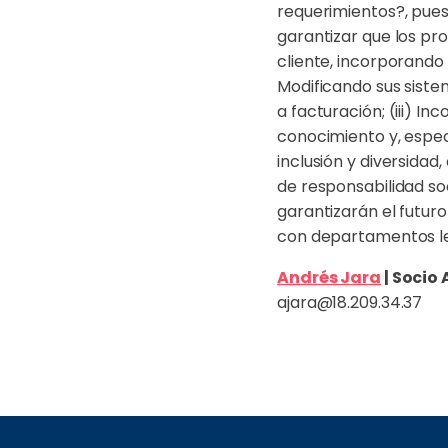
requerimientos?, pues 
garantizar que los pr
cliente, incorporando
Modificando sus siste
a facturación; (iii) I
conocimiento y, especi
inclusión y diversidad
de responsabilidad soc
garantizarán el futuro
con departamentos l
Andrés Jara
| Socio 
ajara@18.209.34.37