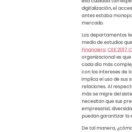
esa cualidad tan espec
digitalización, el acc
antes estaba monopoli
mercado.
Los departamentos le
medio de estudios que
Financiero
;
CEE 2017 
organizacional es que
cada día más complejo
con los intereses de
implica el uso de sus
relaciones. Al respec
más se migre del sist
necesitan que sus pre
empresarial, diversid
puedan garantizar la e
De tal manera, ¿cómo