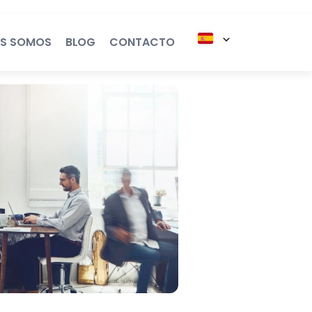
ES SOMOS
BLOG
CONTACTO
Generación
 Legales
e
e