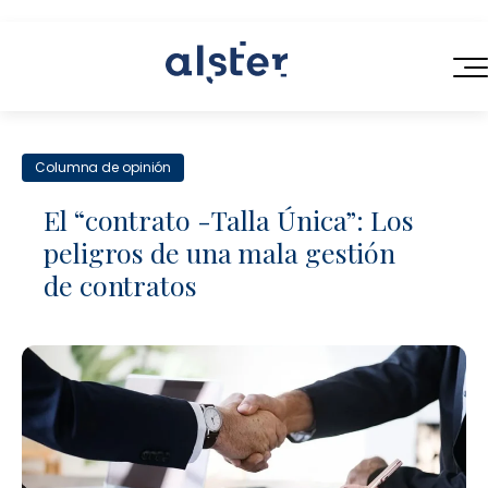
INICIO
Columna de opinión
SERVICIOS
El “contrato -Talla Única”: Los
QUIÉNES SOMOS
peligros de una mala gestión
Servicios Legales de Próxima Generación
de contratos
BLOG
Consultoría en Operaciones Legales
CONTACTO
Contratación Eficiente
Talento Legal Flexible