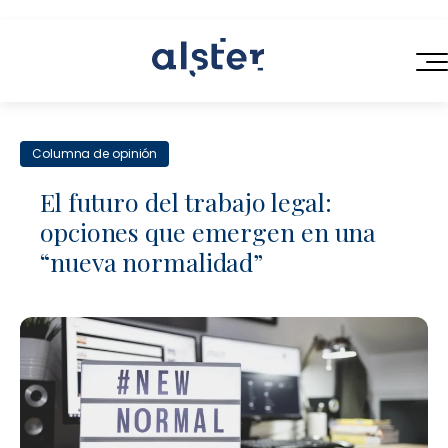
INICIO
Columna de opinión
SERVICIOS
El futuro del trabajo legal:
QUIÉNES SOMOS
opciones que emergen en una
Servicios Legales de Próxima Generación
“nueva normalidad”
BLOG
Consultoría en Operaciones Legales
CONTACTO
Contratación Eficiente
Talento Legal Flexible