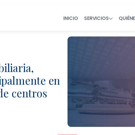
INICIO
SERVICIOS
QUIÉN
Servicios Legales de Próxima 
Consultoría en Operaciones
liaria,
ipalmente en
Contratación Eficient
de centros
Talento Legal Flexibl