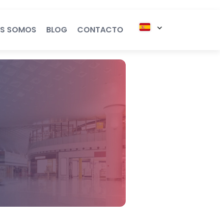
ES SOMOS
BLOG
CONTACTO
Generación
 Legales
e
e