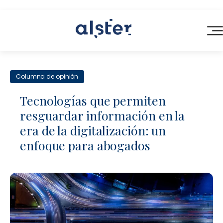
INICIO
Columna de opinión
SERVICIOS
Tecnologías que permiten
QUIÉNES SOMOS
resguardar información en la
Servicios Legales de Próxima Generación
era de la digitalización: un
BLOG
Consultoría en Operaciones Legales
enfoque para abogados
CONTACTO
Contratación Eficiente
Talento Legal Flexible