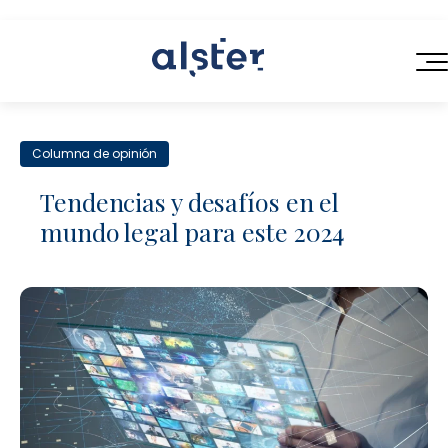
INICIO
Columna de opinión
SERVICIOS
Tendencias y desafíos en el
QUIÉNES SOMOS
mundo legal para este 2024
Servicios Legales de Próxima Generación
BLOG
Consultoría en Operaciones Legales
CONTACTO
Contratación Eficiente
Talento Legal Flexible