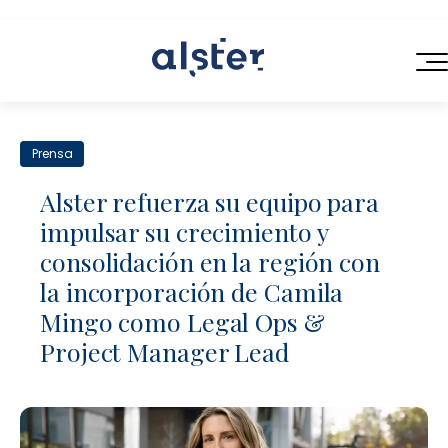
INICIO
Prensa
SERVICIOS
Alster refuerza su equipo para
QUIÉNES SOMOS
impulsar su crecimiento y
Servicios Legales de Próxima Generación
consolidación en la región con
BLOG
Consultoría en Operaciones Legales
la incorporación de Camila
CONTACTO
Mingo como Legal Ops &
Contratación Eficiente
Project Manager Lead
Talento Legal Flexible