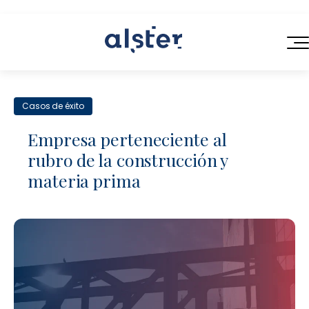
INICIO
Casos de éxito
SERVICIOS
Empresa perteneciente al
QUIÉNES SOMOS
rubro de la construcción y
Servicios Legales de Próxima Generación
materia prima
BLOG
Consultoría en Operaciones Legales
CONTACTO
Contratación Eficiente
Talento Legal Flexible