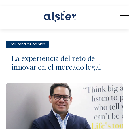
INICIO
Columna de opinión
SERVICIOS
La experiencia del reto de
QUIÉNES SOMOS
innovar en el mercado legal
Servicios Legales de Próxima Generación
BLOG
Consultoría en Operaciones Legales
CONTACTO
Contratación Eficiente
Talento Legal Flexible