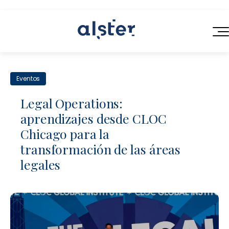
INICIO
Eventos
SERVICIOS
Legal Operations:
QUIÉNES SOMOS
aprendizajes desde CLOC
Servicios Legales de Próxima Generación
Chicago para la
BLOG
Consultoría en Operaciones Legales
transformación de las áreas
CONTACTO
legales
Contratación Eficiente
Talento Legal Flexible